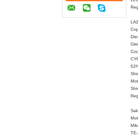
Reg
LA2
Cop
Die
Gle
Coc
CYP
52I
Shi
Mot
Shi
Reg
Sak
Mot
Mik
TE-