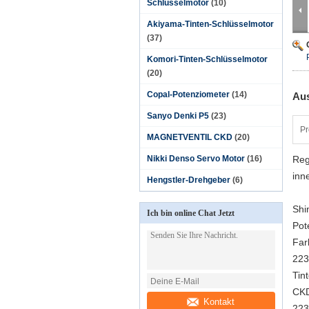
Schlüsselmotor
(10)
Akiyama-Tinten-Schlüsselmotor
(37)
Komori-Tinten-Schlüsselmotor
(20)
Copal-Potenziometer
(14)
Aus
Sanyo Denki P5
(23)
Pr
MAGNETVENTIL CKD
(20)
Nikki Denso Servo Motor
(16)
Reg
inn
Hengstler-Drehgeber
(6)
Shi
Ich bin online Chat Jetzt
Pot
Far
223
Tin
CKD
Kontakt
223