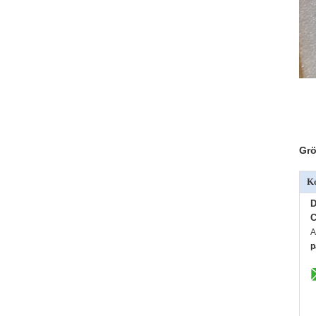
Grö
Ko
D
C
A
p