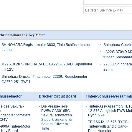
hr Shinohara Ink Key Motor
SHINOHARA Registermotor 3633, Tinte Schlüsselmotor
Shinohara Cockin
2230U
LA22G-370VD M2
für den Shinohar
M22S10 2K SHINOHARA DC LA22G-370VD Kopalmotor
2230U Shinohara
mit 12V
22 mm
Shinohara Drucker Tintenmotor 2230U Registermotor
CAZ60-251-TW01
chlüsselmotor
Drucker Circuit Board
Tinten-Schlüsselversamml
le des Sakurai-
Die Presse-Teile
Tinten-Assy Assembly TE1
n-
PWBs CA30165C
12-576 Ausgleich PWB-Mot
ngspotentiometers
Sakurai schwärzen
Ryobi 924
C24V
Steuerkreiskarte für
TE-16KJ2-12-576 RYOBI
Sakurai Oliver mit
900A Tinten-Motor
Tinten-vollständig Gang-
Tinte
k Key Board
Potenziometer