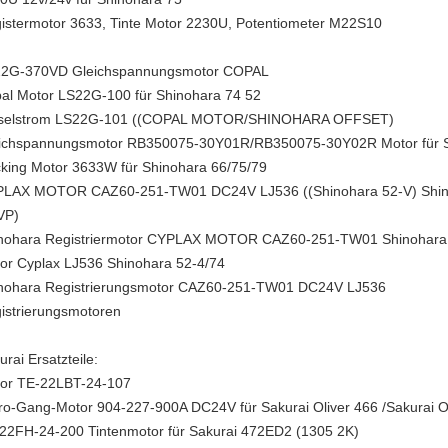
istermotor 3633, Tinte Motor 2230U, Potentiometer M22S10
2G-370VD Gleichspannungsmotor COPAL
al Motor LS22G-100 für Shinohara 74 52
selstrom LS22G-101 ((COPAL MOTOR/SHINOHARA OFFSET)
ichspannungsmotor RB350075-30Y01R/RB350075-30Y02R Motor für
king Motor 3633W für Shinohara 66/75/79
LAX MOTOR CAZ60-251-TW01 DC24V LJ536 ((Shinohara 52-V) Shinoh
VP)
nohara Registriermotor CYPLAX MOTOR CAZ60-251-TW01 Shinohara 5
or Cyplax LJ536 Shinohara 52-4/74
nohara Registrierungsmotor CAZ60-251-TW01 DC24V LJ536
istrierungsmotoren
urai Ersatzteile:
or TE-22LBT-24-107
ro-Gang-Motor 904-227-900A DC24V für Sakurai Oliver 466 /Sakurai O
22FH-24-200 Tintenmotor für Sakurai 472ED2 (1305 2K)