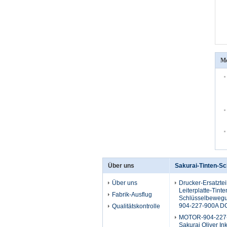
Me
Über uns
Sakurai-Tinten-S
Über uns
Drucker-Ersatztei
Leiterplatte-Tinte
Fabrik-Ausflug
Schlüsselbewegu
904-227-900A D
Qualitätskontrolle
MOTOR-904-227-
Sakurai Oliver In