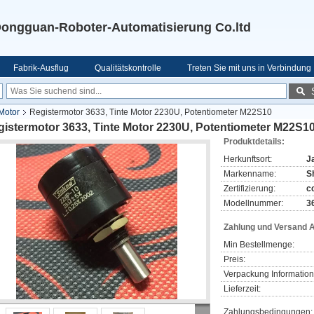
ongguan-Roboter-Automatisierung Co.ltd
Fabrik-Ausflug
Qualitätskontrolle
Treten Sie mit uns in Verbindung
Motor
Registermotor 3633, Tinte Motor 2230U, Potentiometer M22S10
gistermotor 3633, Tinte Motor 2230U, Potentiometer M22S1
Produktdetails:
Herkunftsort:
J
Markenname:
S
Zertifizierung:
c
Modellnummer:
3
Zahlung und Versand 
Min Bestellmenge:
Preis:
Verpackung Information
Lieferzeit:
Zahlungsbedingungen: