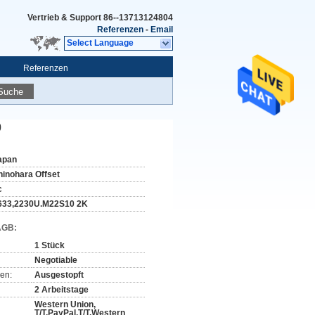
Vertrieb & Support
86--13713124804
Referenzen
-
Email
Select Language
Referenzen
Suche
0
apan
hinohara Offset
c
633,2230U.M22S10 2K
AGB:
1 Stück
Negotiable
en:
Ausgestopft
2 Arbeitstage
Western Union,
T/T,PayPal,T/T,Western