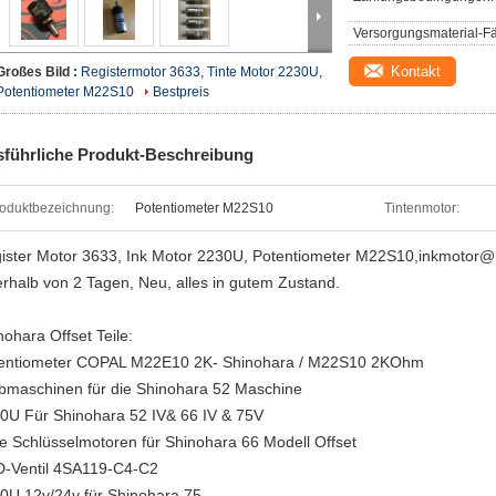
Versorgungsmaterial-Fä
Kontakt
Großes Bild :
Registermotor 3633, Tinte Motor 2230U,
Potentiometer M22S10
Bestpreis
führliche Produkt-Beschreibung
oduktbezeichnung:
Potentiometer M22S10
Tintenmotor:
ister Motor 3633, Ink Motor 2230U, Potentiometer M22S10,inkmotor
erhalb von 2 Tagen, Neu, alles in gutem Zustand.
nohara Offset Teile:
entiometer COPAL M22E10 2K- Shinohara / M22S10 2KOhm
bmaschinen für die Shinohara 52 Maschine
0U Für Shinohara 52 IV& 66 IV & 75V
te Schlüsselmotoren für Shinohara 66 Modell Offset
-Ventil 4SA119-C4-C2
0U 12v/24v für Shinohara 75