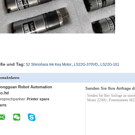
,
,
ße und Tag:
52 Shinohara Ink Key Motor
LS22G-370VD
LS22G-101
ntaktdaten
ongguan Robot Automation
Senden Sie Ihre Anfrage d
o.ltd
nsprechpartner:
Printer spare
arts