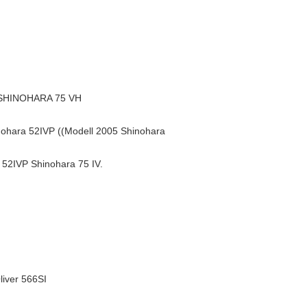
 SHINOHARA 75 VH
ara 52IVP ((Modell 2005 Shinohara
2IVP Shinohara 75 IV.
liver 566SI