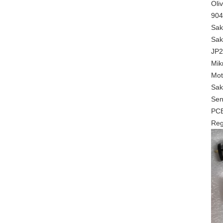
Oli
904
Sak
Sak
JP2
Mik
Mot
Sak
Sen
PCB
Reg