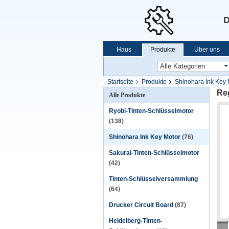
D
Haus
Produkte
Über uns
Startseite
Produkte
Shinohara Ink Key 
Re
Alle Produkte
Ryobi-Tinten-Schlüsselmotor
(138)
Shinohara Ink Key Motor
(76)
Sakurai-Tinten-Schlüsselmotor
(42)
Tinten-Schlüsselversammlung
(64)
Drucker Circuit Board
(87)
Heidelberg-Tinten-