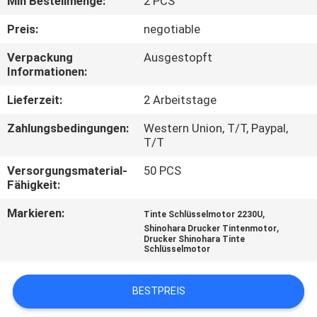
Min Bestellmenge:
2 PCS
TRETEN
Preis:
negotiable
SIE
Verpackung
Ausgestopft
Informationen:
MIT
UNS
Lieferzeit:
2 Arbeitstage
IN
Zahlungsbedingungen:
Western Union, T/T, Paypal,
T/T
VERBINDUNG
Versorgungsmaterial-
50 PCS
Fähigkeit:
FORDERN
Markieren:
,
Tinte Schlüsselmotor 2230U
SIE
,
Shinohara Drucker Tintenmotor
EIN
Drucker Shinohara Tinte
Schlüsselmotor
ZITAT
BESTPREIS
SITEMAP