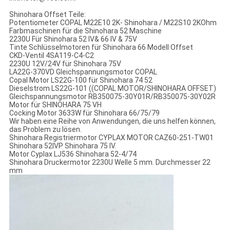
Shinohara Offset Teile:
Potentiometer COPAL M22E10 2K- Shinohara / M22S10 2KOhm
Farbmaschinen für die Shinohara 52 Maschine
2230U Für Shinohara 52 IV& 66 IV & 75V
Tinte Schlüsselmotoren für Shinohara 66 Modell Offset
CKD-Ventil 4SA119-C4-C2
2230U 12V/24V für Shinohara 75V
LA22G-370VD Gleichspannungsmotor COPAL
Copal Motor LS22G-100 für Shinohara 74 52
Dieselstrom LS22G-101 ((COPAL MOTOR/SHINOHARA OFFSET)
Gleichspannungsmotor RB350075-30Y01R/RB350075-30Y02R
Motor für SHINOHARA 75 VH
Cocking Motor 3633W für Shinohara 66/75/79
Wir haben eine Reihe von Anwendungen, die uns helfen können,
das Problem zu lösen.
Shinohara Registriermotor CYPLAX MOTOR CAZ60-251-TW01
Shinohara 52IVP Shinohara 75 IV.
Motor Cyplax LJ536 Shinohara 52-4/74
Shinohara Druckermotor 2230U Welle 5 mm. Durchmesser 22
mm