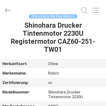
Dongguan
Robot
Automation
Co.ltd.
All
Shinohara Ink Key Motor
Rights
Reserved.
Shinohara Drucker
HAUS
Tintenmotor 2230U
PRODUKTE
Registermotor CAZ60-251-
TW01
ÜBER
UNS
Herkunftsort:
China
Markenname:
Robot
FABRIK-
Zertifizierung:
cc
AUSFLUG
Modellnummer:
Shinohara Drucker
Tintenmotor 2230U
QUALITÄTSKONTROLLE