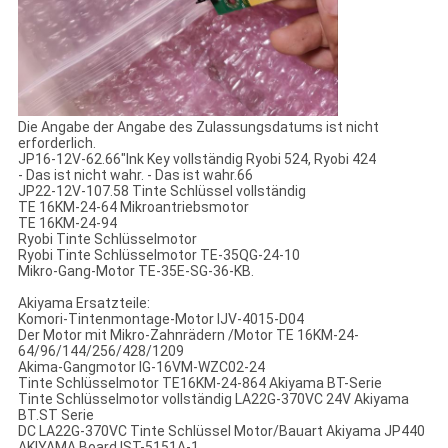
Die Angabe der Angabe des Zulassungsdatums ist nicht
erforderlich.
JP16-12V-62.66"Ink Key vollständig Ryobi 524, Ryobi 424
- Das ist nicht wahr. - Das ist wahr.66
JP22-12V-107.58 Tinte Schlüssel vollständig
TE 16KM-24-64 Mikroantriebsmotor
TE 16KM-24-94
Ryobi Tinte Schlüsselmotor
Ryobi Tinte Schlüsselmotor TE-35QG-24-10
Mikro-Gang-Motor TE-35E-SG-36-KB.
Akiyama Ersatzteile:
Komori-Tintenmontage-Motor IJV-4015-D04
Der Motor mit Mikro-Zahnrädern /Motor TE 16KM-24-
64/96/144/256/428/1209
Akima-Gangmotor IG-16VM-WZC02-24
Tinte Schlüsselmotor TE16KM-24-864 Akiyama BT-Serie
Tinte Schlüsselmotor vollständig LA22G-370VC 24V Akiyama
BT.ST Serie
DC LA22G-370VC Tinte Schlüssel Motor/Bauart Akiyama JP440
AKIYAMA Board IST-5151A-1