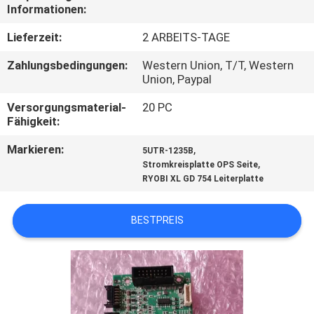
Informationen:
TRETEN
Lieferzeit:
2 ARBEITS-TAGE
SIE
Zahlungsbedingungen:
Western Union, T/T, Western
MIT
Union, Paypal
UNS
Versorgungsmaterial-
20 PC
Fähigkeit:
IN
VERBINDUNG
Markieren:
,
5UTR-1235B
,
Stromkreisplatte OPS Seite
RYOBI XL GD 754 Leiterplatte
FORDERN
SIE
BESTPREIS
EIN
ZITAT
SITEMAP