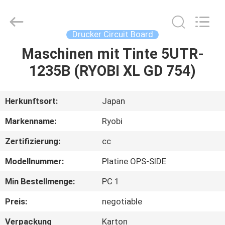
Dongguan
Robot
Automation
Co.ltd.
All
Drucker Circuit Board
Rights
Reserved.
Maschinen mit Tinte 5UTR-
HAUS
1235B (RYOBI XL GD 754)
PRODUKTE
Herkunftsort:
Japan
ÜBER
Markenname:
Ryobi
UNS
Zertifizierung:
cc
Modellnummer:
Platine OPS-SIDE
FABRIK-
AUSFLUG
Min Bestellmenge:
PC 1
Preis:
negotiable
QUALITÄTSKONTROLLE
Verpackung
Karton