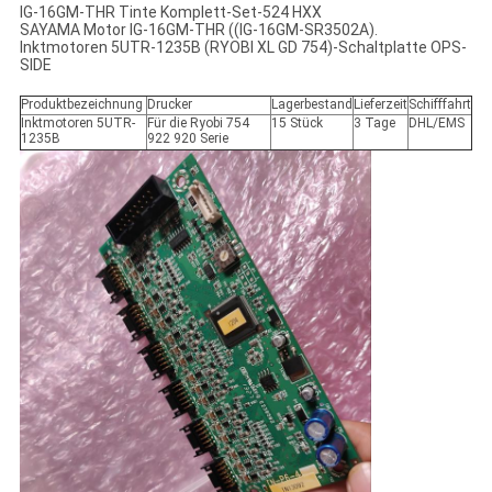
IG-16GM-THR Tinte Komplett-Set-524 HXX
SAYAMA Motor IG-16GM-THR ((IG-16GM-SR3502A).
Inktmotoren 5UTR-1235B (RYOBI XL GD 754)-Schaltplatte OPS-
SIDE
Produktbezeichnung
Drucker
Lagerbestand
Lieferzeit
Schifffahrt
Inktmotoren 5UTR-
Für die Ryobi 754
15 Stück
3 Tage
DHL/EMS
1235B
922 920 Serie