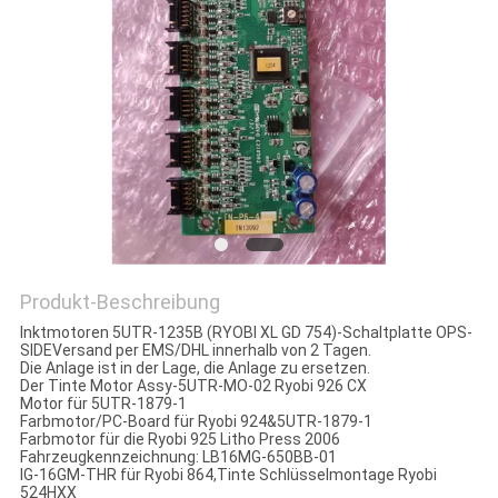
PRIVACY
POLICY
Produkt-Beschreibung
Inktmotoren 5UTR-1235B (RYOBI XL GD 754)-Schaltplatte OPS-
SIDE
Versand per EMS/DHL innerhalb von 2 Tagen.
Die Anlage ist in der Lage, die Anlage zu ersetzen.
Der Tinte Motor Assy-5UTR-MO-02 Ryobi 926 CX
Motor für 5UTR-1879-1
Farbmotor/PC-Board für Ryobi 924&5UTR-1879-1
Farbmotor für die Ryobi 925 Litho Press 2006
Fahrzeugkennzeichnung: LB16MG-650BB-01
IG-16GM-THR für Ryobi 864,Tinte Schlüsselmontage Ryobi
524HXX