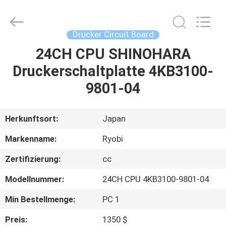
Tinten-
Schlüsselmotor
Fournisseur.
Copyright
©
Drucker Circuit Board
2021
-
2025
24CH CPU SHINOHARA
HAUS
inkkey-
motor.com.
Druckerschaltplatte 4KB3100-
All
Rights
Reserved.
PRODUKTE
9801-04
ÜBER
Herkunftsort:
Japan
UNS
Markenname:
Ryobi
Zertifizierung:
cc
FABRIK-
Modellnummer:
24CH CPU 4KB3100-9801-04
AUSFLUG
Min Bestellmenge:
PC 1
QUALITÄTSKONTROLLE
Preis:
1350 $