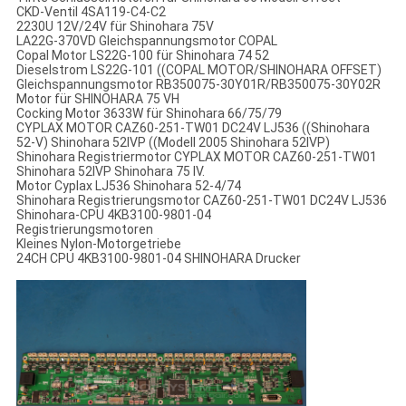
CKD-Ventil 4SA119-C4-C2
2230U 12V/24V für Shinohara 75V
LA22G-370VD Gleichspannungsmotor COPAL
Copal Motor LS22G-100 für Shinohara 74 52
Dieselstrom LS22G-101 ((COPAL MOTOR/SHINOHARA OFFSET)
Gleichspannungsmotor RB350075-30Y01R/RB350075-30Y02R
Motor für SHINOHARA 75 VH
Cocking Motor 3633W für Shinohara 66/75/79
CYPLAX MOTOR CAZ60-251-TW01 DC24V LJ536 ((Shinohara
52-V) Shinohara 52IVP ((Modell 2005 Shinohara 52IVP)
Shinohara Registriermotor CYPLAX MOTOR CAZ60-251-TW01
Shinohara 52IVP Shinohara 75 IV.
Motor Cyplax LJ536 Shinohara 52-4/74
Shinohara Registrierungsmotor CAZ60-251-TW01 DC24V LJ536
Shinohara-CPU 4KB3100-9801-04
Registrierungsmotoren
Kleines Nylon-Motorgetriebe
24CH CPU 4KB3100-9801-04 SHINOHARA Drucker