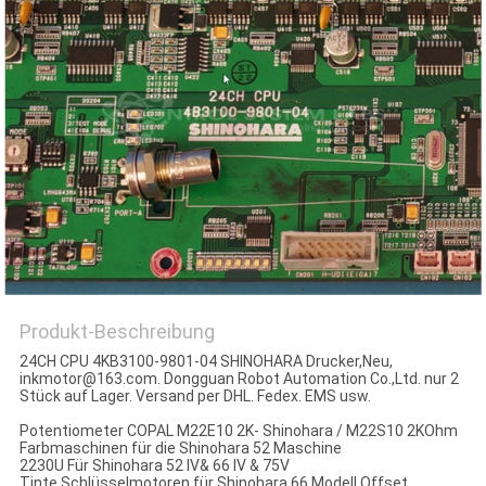
Produkt-Beschreibung
24CH CPU 4KB3100-9801-04 SHINOHARA Drucker,Neu,
inkmotor@163.com. Dongguan Robot Automation Co.,Ltd. nur 2
Stück auf Lager. Versand per DHL. Fedex. EMS usw.
Potentiometer COPAL M22E10 2K- Shinohara / M22S10 2KOhm
Farbmaschinen für die Shinohara 52 Maschine
2230U Für Shinohara 52 IV& 66 IV & 75V
Tinte Schlüsselmotoren für Shinohara 66 Modell Offset