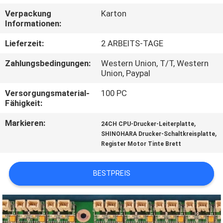
Verpackung
Karton
TRETEN
Informationen:
SIE
Lieferzeit:
2 ARBEITS-TAGE
MIT
Zahlungsbedingungen:
Western Union, T/T, Western
UNS
Union, Paypal
IN
Versorgungsmaterial-
100 PC
Fähigkeit:
VERBINDUNG
Markieren:
,
24CH CPU-Drucker-Leiterplatte
,
SHINOHARA Drucker-Schaltkreisplatte
FORDERN
Register Motor Tinte Brett
SIE
EIN
BESTPREIS
ZITAT