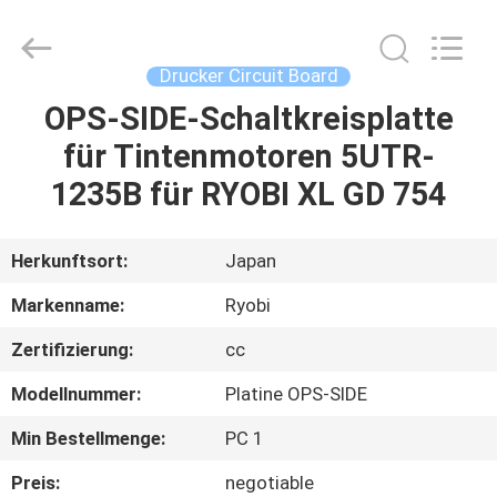
Dongguan
Robot
Automation
Co.ltd.
All
Drucker Circuit Board
Rights
Reserved.
OPS-SIDE-Schaltkreisplatte
HAUS
für Tintenmotoren 5UTR-
PRODUKTE
1235B für RYOBI XL GD 754
ÜBER
Herkunftsort:
Japan
UNS
Markenname:
Ryobi
Zertifizierung:
cc
FABRIK-
Modellnummer:
Platine OPS-SIDE
AUSFLUG
Min Bestellmenge:
PC 1
QUALITÄTSKONTROLLE
Preis:
negotiable