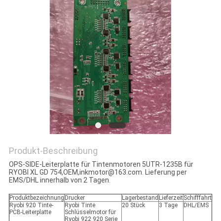
PRIVACY
POLICY
Produkt-Beschreibung
OPS-SIDE-Leiterplatte für Tintenmotoren 5UTR-1235B für
RYOBI XL GD 754,
OEM,inkmotor@163.com. Lieferung per
EMS/DHL innerhalb von 2 Tagen.
Produktbezeichnung
Drucker
Lagerbestand
Lieferzeit
Schifffahrt
Ryobi 920 Tinte-
Ryobi Tinte
20 Stück
3 Tage
DHL/EMS
PCB-Leiterplatte
Schlüsselmotor für
Ryobi 922 920 Serie