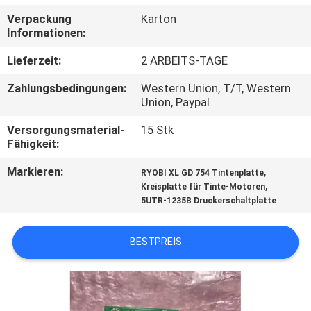
Verpackung
Karton
TRETEN
Informationen:
SIE
Lieferzeit:
2 ARBEITS-TAGE
MIT
Zahlungsbedingungen:
Western Union, T/T, Western
UNS
Union, Paypal
IN
Versorgungsmaterial-
15 Stk
Fähigkeit:
VERBINDUNG
Markieren:
,
RYOBI XL GD 754 Tintenplatte
,
Kreisplatte für Tinte-Motoren
FORDERN
5UTR-1235B Druckerschaltplatte
SIE
EIN
BESTPREIS
ZITAT
SITEMAP