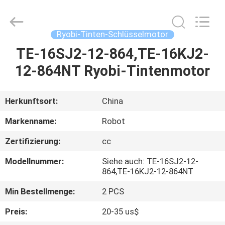
Dongguan
Robot
Automation
Co.ltd.
All
Ryobi-Tinten-Schlüsselmotor
Rights
Reserved.
TE-16SJ2-12-864,TE-16KJ2-
HAUS
12-864NT Ryobi-Tintenmotor
PRODUKTE
Herkunftsort:
China
ÜBER
Markenname:
Robot
UNS
Zertifizierung:
cc
Modellnummer:
Siehe auch: TE-16SJ2-12-
FABRIK-
864,TE-16KJ2-12-864NT
AUSFLUG
Min Bestellmenge:
2 PCS
Preis:
20-35 us$
QUALITÄTSKONTROLLE