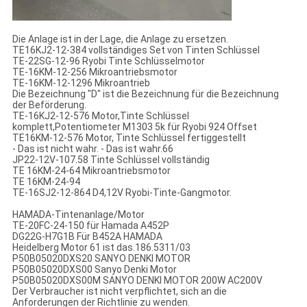
Die Anlage ist in der Lage, die Anlage zu ersetzen.
TE16KJ2-12-384 vollständiges Set von Tinten Schlüssel
TE-22SG-12-96 Ryobi Tinte Schlüsselmotor
TE-16KM-12-256 Mikroantriebsmotor
TE-16KM-12-1296 Mikroantrieb
Die Bezeichnung "D" ist die Bezeichnung für die Bezeichnung
der Beförderung.
TE-16KJ2-12-576 Motor,Tinte Schlüssel
komplett,Potentiometer M1303 5k für Ryobi 924 Offset
TE16KM-12-576 Motor, Tinte Schlüssel fertiggestellt
- Das ist nicht wahr. - Das ist wahr.66
JP22-12V-107.58 Tinte Schlüssel vollständig
TE 16KM-24-64 Mikroantriebsmotor
TE 16KM-24-94
TE-16SJ2-12-864 D4,12V Ryobi-Tinte-Gangmotor.
HAMADA-Tintenanlage/Motor
TE-20FC-24-150 für Hamada A452P
DG22G-H7G1B Für B452A HAMADA
Heidelberg Motor 61 ist das.186.5311/03
P50B05020DXS20 SANYO DENKI MOTOR
P50B05020DXS00 Sanyo Denki Motor
P50B05020DXS00M SANYO DENKI MOTOR 200W AC200V
Der Verbraucher ist nicht verpflichtet, sich an die
Anforderungen der Richtlinie zu wenden.