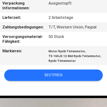
Verpackung
Ausgestopft
Informationen:
TRETEN
SIE
Lieferzeit:
2 Arbeitstage
MIT
Zahlungsbedingungen:
T/T, Western Union, Paypal
UNS
Versorgungsmaterial-
50 Stück
Fähigkeit:
IN
VERBINDUNG
Markieren:
,
Motor Ryobi Tintenmotor
,
TE-16SJ2-12-864 Ryobi Tintenmotor
Ryobi-Tintenmotor
FORDERN
SIE
BESTPREIS
EIN
ZITAT
SITEMAP