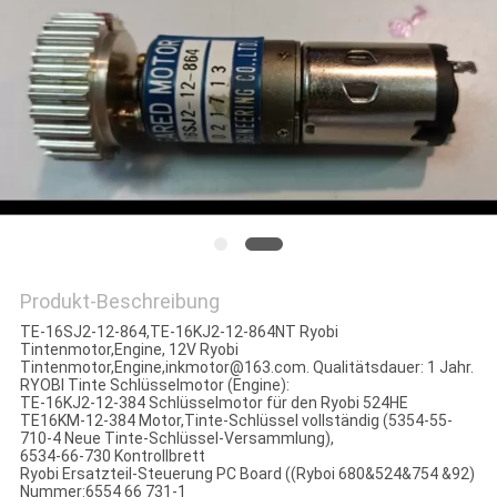
PRIVACY
POLICY
Produkt-Beschreibung
TE-16SJ2-12-864,TE-16KJ2-12-864NT Ryobi
Tintenmotor,Engine, 12V Ryobi
Tintenmotor,Engine,inkmotor@163.com. Qualitätsdauer: 1 Jahr.
RYOBI Tinte Schlüsselmotor (Engine):
TE-16KJ2-12-384 Schlüsselmotor für den Ryobi 524HE
TE16KM-12-384 Motor,Tinte-Schlüssel vollständig (5354-55-
710-4 Neue Tinte-Schlüssel-Versammlung),
6534-66-730 Kontrollbrett
Ryobi Ersatzteil-Steuerung PC Board ((Ryboi 680&524&754 &92)
Nummer:6554 66 731-1