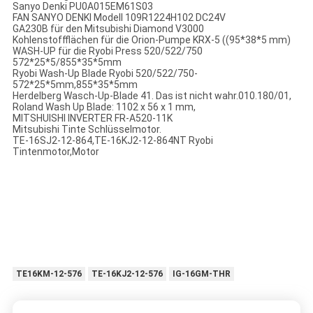
Sanyo Denki PU0A015EM61S03
FAN SANYO DENKI Modell 109R1224H102 DC24V
GA230B für den Mitsubishi Diamond V3000
Kohlenstoffflächen für die Orion-Pumpe KRX-5 ((95*38*5 mm)
WASH-UP für die Ryobi Press 520/522/750
572*25*5/855*35*5mm
Ryobi Wash-Up Blade Ryobi 520/522/750-
572*25*5mm,855*35*5mm
Herdelberg Wasch-Up-Blade 41. Das ist nicht wahr.010.180/01,
Roland Wash Up Blade: 1102 x 56 x 1 mm,
MITSHUISHI INVERTER FR-A520-11K
Mitsubishi Tinte Schlüsselmotor.
TE-16SJ2-12-864,TE-16KJ2-12-864NT Ryobi
Tintenmotor,Motor
TE16KM-12-576
TE-16KJ2-12-576
IG-16GM-THR