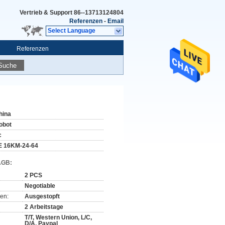
Vertrieb & Support
86--13713124804
Referenzen
-
Email
Select Language
Referenzen
Suche
hina
obot
c
E 16KM-24-64
AGB:
2 PCS
Negotiable
en:
Ausgestopft
2 Arbeitstage
T/T, Western Union, L/C,
D/A, Paypal