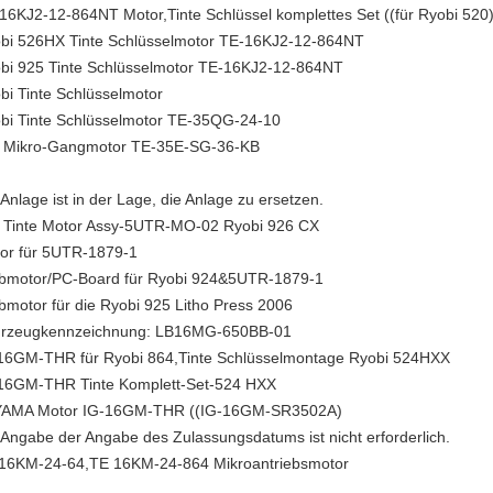
16KJ2-12-864NT Motor,Tinte Schlüssel komplettes Set ((für Ryobi 520
bi 526HX Tinte Schlüsselmotor TE-16KJ2-12-864NT
bi 925 Tinte Schlüsselmotor TE-16KJ2-12-864NT
bi Tinte Schlüsselmotor
bi Tinte Schlüsselmotor TE-35QG-24-10
 Mikro-Gangmotor TE-35E-SG-36-KB
 Anlage ist in der Lage, die Anlage zu ersetzen.
 Tinte Motor Assy-5UTR-MO-02 Ryobi 926 CX
or für 5UTR-1879-1
bmotor/PC-Board für Ryobi 924&5UTR-1879-1
bmotor für die Ryobi 925 Litho Press 2006
rzeugkennzeichnung: LB16MG-650BB-01
16GM-THR für Ryobi 864,Tinte Schlüsselmontage Ryobi 524HXX
16GM-THR Tinte Komplett-Set-524 HXX
AMA Motor IG-16GM-THR ((IG-16GM-SR3502A)
 Angabe der Angabe des Zulassungsdatums ist nicht erforderlich.
16KM-24-64,TE 16KM-24-864 Mikroantriebsmotor