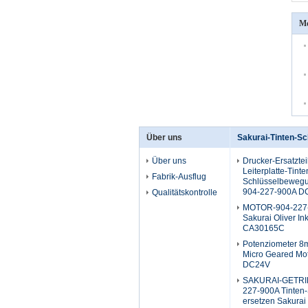
Me
Über uns
Sakurai-Tinten-S
Über uns
Drucker-Ersatztei
Leiterplatte-Tinte
Fabrik-Ausflug
Schlüsselbewegu
904-227-900A D
Qualitätskontrolle
MOTOR-904-227-
Sakurai Oliver In
CA30165C
Potenziometer 8m
Micro Geared Mo
DC24V
SAKURAI-GETRI
227-900A Tinten-
ersetzen Sakurai