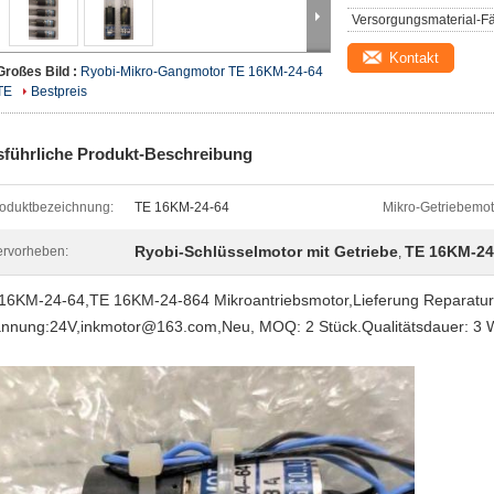
Versorgungsmaterial-Fä
Kontakt
Großes Bild :
Ryobi-Mikro-Gangmotor TE 16KM-24-64
TE
Bestpreis
führliche Produkt-Beschreibung
oduktbezeichnung:
TE 16KM-24-64
Mikro-Getriebemot
Ryobi-Schlüsselmotor mit Getriebe
TE 16KM-24
rvorheben:
,
16KM-24-64,TE 16KM-24-864 Mikroantriebsmotor,
Lieferung Reparatur
nnung:24V,inkmotor@163.com,Neu, MOQ: 2 Stück.Qualitätsdauer: 3 