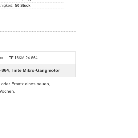
higkeit:
50 Stück
or:
TE 16KM-24-864
-864
Tinte Mikro-Gangmotor
,
 oder Ersatz eines neuen,
Wochen.