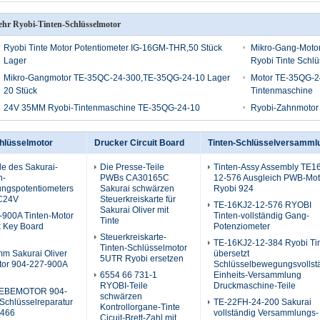
hr Ryobi-Tinten-Schlüsselmotor
Ryobi Tinte Motor Potentiometer IG-16GM-THR,50 Stück
Mikro-Gang-Moto
Lager
Ryobi Tinte Schlü
Mikro-Gangmotor TE-35QC-24-300,TE-35QG-24-10 Lager
Motor TE-35QG-2
20 Stück
Tintenmaschine
24V 35MM Ryobi-Tintenmaschine TE-35QG-24-10
Ryobi-Zahnmotor
chlüsselmotor
Drucker Circuit Board
Tinten-Schlüsselversamml
le des Sakurai-
Die Presse-Teile
Tinten-Assy Assembly TE1
n-
PWBs CA30165C
12-576 Ausgleich PWB-Mot
ngspotentiometers
Sakurai schwärzen
Ryobi 924
C24V
Steuerkreiskarte für
TE-16KJ2-12-576 RYOBI
Sakurai Oliver mit
900A Tinten-Motor
Tinten-vollständig Gang-
Tinte
k Key Board
Potenziometer
Steuerkreiskarte-
TE-16KJ2-12-384 Ryobi Ti
Tinten-Schlüsselmotor
m Sakurai Oliver
übersetzt
5UTR Ryobi ersetzen
tor 904-227-900A
Schlüsselbewegungsvollst
6554 66 731-1
Einheits-Versammlung
RYOBI-Teile
Druckmaschine-Teile
EBEMOTOR 904-
schwärzen
Schlüsselreparatur
TE-22FH-24-200 Sakurai
Kontrollorgane-Tinte
 466
vollständig Versammlungs-
Cicuit-Brett-Zahl mit