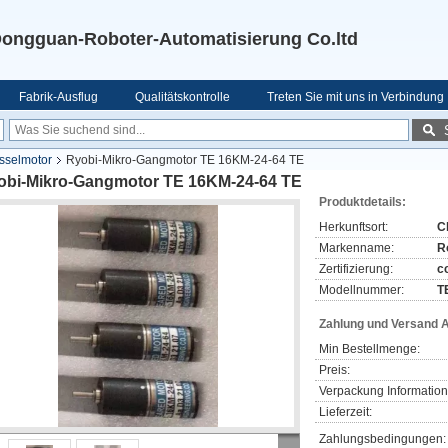
ongguan-Roboter-Automatisierung Co.ltd
Fabrik-Ausflug
Qualitätskontrolle
Treten Sie mit uns in Verbindung
sselmotor
Ryobi-Mikro-Gangmotor TE 16KM-24-64 TE
obi-Mikro-Gangmotor TE 16KM-24-64 TE
Produktdetails:
Herkunftsort:
C
Markenname:
R
Zertifizierung:
c
Modellnummer:
T
Zahlung und Versand 
Min Bestellmenge:
Preis:
Verpackung Information
Lieferzeit:
Zahlungsbedingungen: