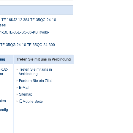
r TE 16KJ2 12 384 TE-35QC-24-10
ssel
4-10,TE-35E-SG-36-KB Ryobi-
 TE-35QG-24-10 TE-35QC-24-300
ung
Treten Sie mit uns in Verbindung
6KJ2-
Treten Sie mit uns in
or-
Verbindung
Fordern Sie ein Zitat
E-Mail
Sitemap
nten-
Mobile Seite
ändig