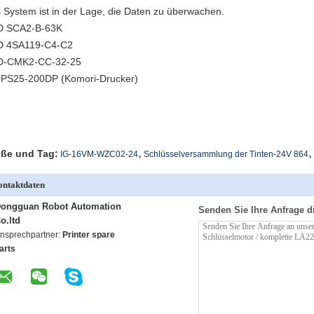
 System ist in der Lage, die Daten zu überwachen.
D SCA2-B-63K
 4SA119-C4-C2
D-CMK2-CC-32-25
PS25-200DP (Komori-Drucker)
,
,
ße und Tag:
IG-16VM-WZC02-24
Schlüsselversammlung der Tinten-24V 864
ntaktdaten
ongguan Robot Automation
Senden Sie Ihre Anfrage d
o.ltd
nsprechpartner:
Printer spare
arts