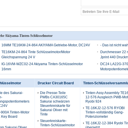
hr Akiyama-Tinten-Schlüsselmotor
16MM TE16KM-24-864 AKIYAMA Getriebe-Motor, DC24V
- Das ist nicht wah
TE16KM-24-864 Tinte Schlüsselmotor/Motor
Durchmesser 22 m
Gleichspannung 24 V
Jprint 440 Druc
IG-16VM-WZC02-24 Akiyama Tinten-Schlüsselmotor
DC24 LA22G-370V
16mm
Motorpotentiomet
chlüsselmotor
Drucker Circuit Board
Tinten-Schlüsselversamml
le des Sakurai-
Die Presse-Teile
Tinten-Assy Assembly TE1
n-
PWBs CA30165C
12-576 Ausgleich PWB-Mot
ngspotentiometers
Sakurai schwärzen
Ryobi 924
C24V
Steuerkreiskarte für
TE-16KJ2-12-576 RYOBI
Sakurai Oliver mit
900A Tinten-Motor
Tinten-vollständig Gang-
Tinte
k Key Board
Potenziometer
Steuerkreiskarte-
TE-16KJ2-12-384 Ryobi Ti
Tinten-Schlüsselmotor
m Sakurai Oliver
übersetzt