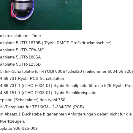
ltkreisplatte mit Tinte:
altplatte 5UTR-1879B ((Ryobi RMGT Grafikdruckmaschine)
altplatte 5UTR-FPA-MO
altplatte 5UTR-1885A
altplatte 5UTR-1235B
bi Ink-Schaltplatte für RYOBI 680&750&920 (Teilnummer 6534 66 720)
4 66 731 Ryobi-PCB-Schaltplatten
4 66 731-1 ((THC-F004-01) Ryobi-Schaltplatte für eine 525-Ryobi-Pre
4 59 151-1 ((THC-F003-01) Ryobi-Schaltkreisplatte
teplatte (Schaltplatte) des ryobi 750
bi-Tinteplatte für TE16KM-12-384/576 (PCB)
 in Absatz 1 Buchstabe b genannten Anforderungen gelten nicht für die 
fwerkzeugen.
bplatte 936-325-009