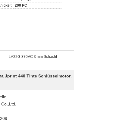
higkeit:
200 PC
LA22G-370VC 3 mm Schacht
a Jprint 440 Tinte Schlüsselmotor
,
lle,
Co.,Ltd.
1209