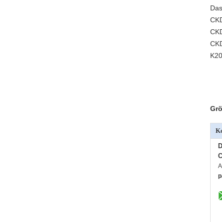
Das
CK
CKD
CK
K20
Grö
Ko
D
C
A
p