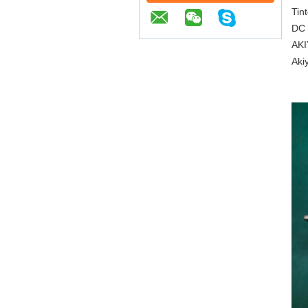
Tin
DC 
AKI
Aki