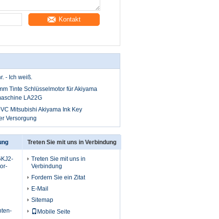
Kontakt
r. - Ich weiß.
m Tinte Schlüsselmotor für Akiyama
kmaschine LA22G
C Mitsubishi Akiyama Ink Key
er Versorgung
ung
Treten Sie mit uns in Verbindung
6KJ2-
Treten Sie mit uns in
or-
Verbindung
Fordern Sie ein Zitat
E-Mail
Sitemap
nten-
Mobile Seite