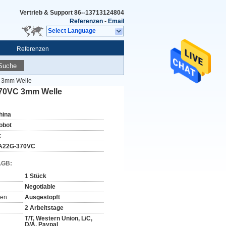
Vertrieb & Support
86--13713124804
Referenzen
-
Email
Select Language
Referenzen
Suche
C 3mm Welle
-370VC 3mm Welle
hina
obot
c
A22G-370VC
AGB:
1 Stück
Negotiable
en:
Ausgestopft
2 Arbeitstage
T/T, Western Union, L/C,
D/A, Paypal