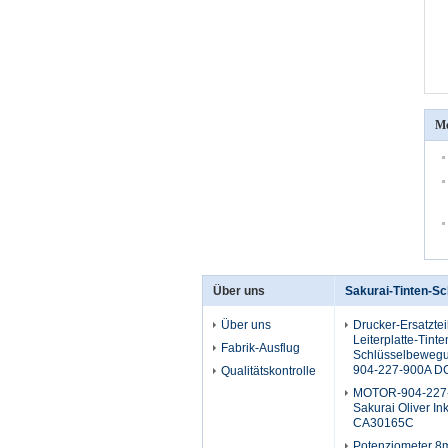
Me
Über uns
Sakurai-Tinten-S
Über uns
Drucker-Ersatztei
Leiterplatte-Tinte
Fabrik-Ausflug
Schlüsselbewegu
904-227-900A D
Qualitätskontrolle
MOTOR-904-227-
Sakurai Oliver In
CA30165C
Potenziometer 8m