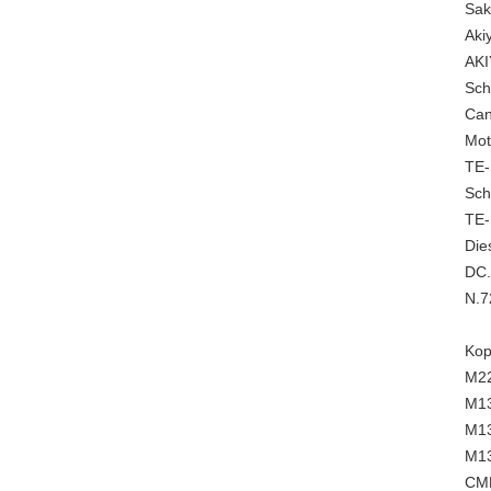
Sak
Aki
AKI
Sch
Can
Mot
TE-
Sch
TE-
Die
DC
N.
Kop
M22
M13
M13
M13
CM