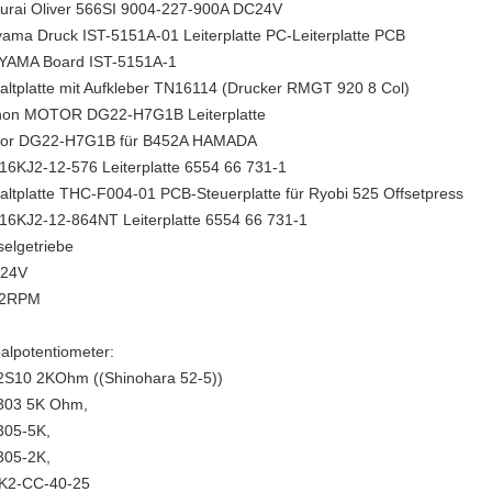
urai Oliver 566SI 9004-227-900A DC24V
yama Druck IST-5151A-01 Leiterplatte PC-Leiterplatte PCB
YAMA Board IST-5151A-1
altplatte mit Aufkleber TN16114 (Drucker RMGT 920 8 Col)
on MOTOR DG22-H7G1B Leiterplatte
or DG22-H7G1B für B452A HAMADA
16KJ2-12-576 Leiterplatte 6554 66 731-1
altplatte THC-F004-01 PCB-Steuerplatte für Ryobi 525 Offsetpress
16KJ2-12-864NT Leiterplatte 6554 66 731-1
selgetriebe
.24V
72RPM
alpotentiometer:
S10 2KOhm ((Shinohara 52-5))
03 5K Ohm,
05-5K,
05-2K,
K2-CC-40-25