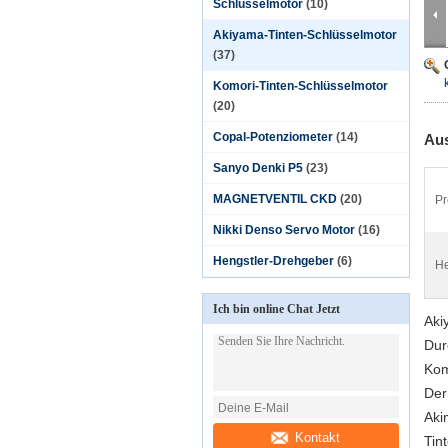
Schlüsselmotor
(10)
Akiyama-Tinten-Schlüsselmotor
(37)
Komori-Tinten-Schlüsselmotor
(20)
Copal-Potenziometer
(14)
Aus
Sanyo Denki P5
(23)
MAGNETVENTIL CKD
(20)
Pr
Nikki Denso Servo Motor
(16)
Hengstler-Drehgeber
(6)
He
Ich bin online Chat Jetzt
Aki
Dur
Kom
Der
Aki
Kontakt
Tin