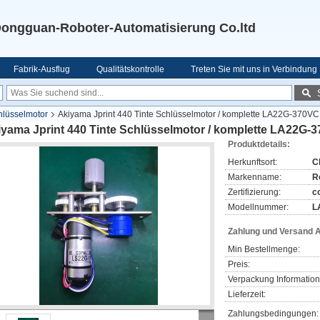
ongguan-Roboter-Automatisierung Co.ltd
Fabrik-Ausflug
Qualitätskontrolle
Treten Sie mit uns in Verbindung
hlüsselmotor
Akiyama Jprint 440 Tinte Schlüsselmotor / komplette LA22G-370V
iyama Jprint 440 Tinte Schlüsselmotor / komplette LA22G
Produktdetails:
Herkunftsort:
C
Markenname:
R
Zertifizierung:
c
Modellnummer:
L
Zahlung und Versand 
Min Bestellmenge:
Preis:
Verpackung Information
Lieferzeit:
Zahlungsbedingungen: