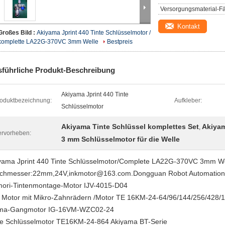
Versorgungsmaterial-Fä
Kontakt
Großes Bild :
Akiyama Jprint 440 Tinte Schlüsselmotor /
komplette LA22G-370VC 3mm Welle
Bestpreis
führliche Produkt-Beschreibung
Akiyama Jprint 440 Tinte
oduktbezeichnung:
Aufkleber:
Schlüsselmotor
Akiyama Tinte Schlüssel komplettes Set
Akiyam
,
rvorheben:
3 mm Schlüsselmotor für die Welle
yama Jprint 440 Tinte Schlüsselmotor/Complete LA22G-370VC 3mm We
chmesser:22mm,24V,inkmotor@163.com.Dongguan Robot Automation 
ori-Tintenmontage-Motor IJV-4015-D04
 Motor mit Mikro-Zahnrädern /Motor TE 16KM-24-64/96/144/256/428/
ma-Gangmotor IG-16VM-WZC02-24
te Schlüsselmotor TE16KM-24-864 Akiyama BT-Serie