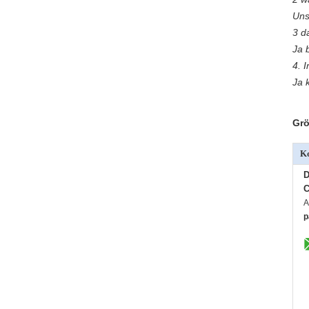
Uns
3 d
Ja 
4. 
Ja 
Grö
Ko
D
C
A
p