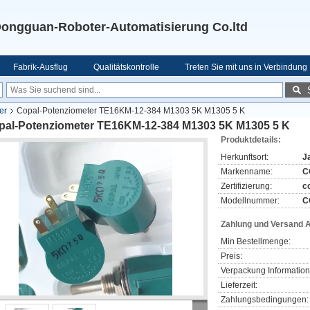
ongguan-Roboter-Automatisierung Co.ltd
Fabrik-Ausflug
Qualitätskontrolle
Treten Sie mit uns in Verbindung
er
Copal-Potenziometer TE16KM-12-384 M1303 5K M1305 5 K
pal-Potenziometer TE16KM-12-384 M1303 5K M1305 5 K
Produktdetails:
Herkunftsort:
J
Markenname:
C
Zertifizierung:
c
Modellnummer:
C
Zahlung und Versand 
Min Bestellmenge:
Preis:
Verpackung Information
Lieferzeit:
Zahlungsbedingungen: