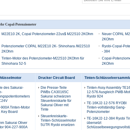
hr Copal-Potenziometer
M22E10 2K, Copal Potenziometer-22us$ M22S10 2KOhm
Neuer COPAL M22
2KOhm
Potenziometer COPAL M22E10 2K- Shinohara /M22S10
Ryobi-Copal-Pote
2KOhm
- 384
Tinten-Motor des Potenziometer-M22S10 2KOhm für
Copal-Potenziom
Shinohara 52-5
2KOhm
chlüsselmotor
Drucker Circuit Board
Tinten-Schlüsselversamml
le des Sakurai-
Die Presse-Teile
Tinten-Assy Assembly TE1
n-
PWBs CA30165C
12-576 Ausgleich PWB-Mot
ngspotentiometers
Sakurai schwärzen
Ryobi 924
C24V
Steuerkreiskarte für
TE-16KJ2-12-576 RYOBI
Sakurai Oliver mit
900A Tinten-Motor
Tinten-vollständig Gang-
Tinte
k Key Board
Potenziometer
Steuerkreiskarte-
TE-16KJ2-12-384 Ryobi Ti
Tinten-Schlüsselmotor
m Sakurai Oliver
übersetzt
5UTR Ryobi ersetzen
tor 904-227-900A
Schlüsselbewegungsvollst