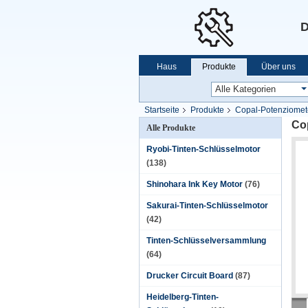
D
Haus
Produkte
Über uns
Startseite
Produkte
Copal-Potenziomet
Co
Alle Produkte
Ryobi-Tinten-Schlüsselmotor
(138)
Shinohara Ink Key Motor
(76)
Sakurai-Tinten-Schlüsselmotor
(42)
Tinten-Schlüsselversammlung
(64)
Drucker Circuit Board
(87)
Heidelberg-Tinten-