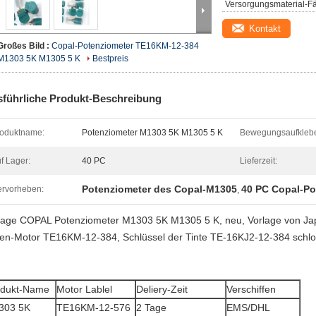
Versorgungsmaterial-Fä
Kontakt
Großes Bild :
Copal-Potenziometer TE16KM-12-384
M1303 5K M1305 5 K
Bestpreis
führliche Produkt-Beschreibung
oduktname:
Potenziometer M1303 5K M1305 5 K
Bewegungsaufklebe
f Lager:
40 PC
Lieferzeit:
Potenziometer des Copal-M1305
40 PC Copal-Po
rvorheben:
,
lage COPAL Potenziometer M1303 5K M1305 5 K, neu, Vorlage von Japa
ten-Motor TE16KM-12-384, Schlüssel der Tinte TE-16KJ2-12-384 schl
odukt-Name
Motor Lablel
Deliery-Zeit
Verschiffen
303 5K
TE16KM-12-576
2 Tage
EMS/DHL