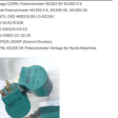
lage COPAL Potenziometer M1303 5K M1305 5 K
al-Potenziometer M1303 5 K, M1305-5K, M1305-2K,
TIL CKD 4KB319-00-LS-DC24V.
D SCA2-B-63K
 4SA119-C4-C2
D-CMK2-CC-32-25
PS25-200DP (Komori-Drucker)
AL M1305 5K Potenziometer-Vorlage für Ryobi-Maschine