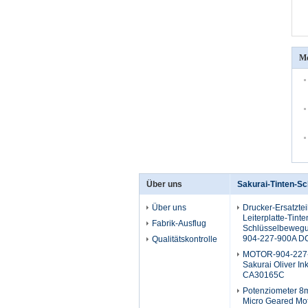
Me
Über uns
Sakurai-Tinten-S
Über uns
Drucker-Ersatztei
Leiterplatte-Tinte
Fabrik-Ausflug
Schlüsselbewegu
904-227-900A D
Qualitätskontrolle
MOTOR-904-227-
Sakurai Oliver In
CA30165C
Potenziometer 8m
Micro Geared Mo