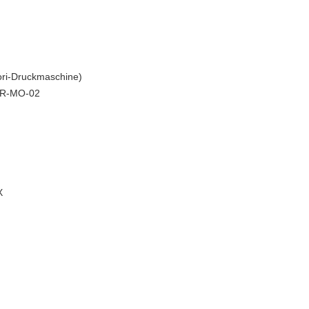
ori-Druckmaschine)
TR-MO-02
X