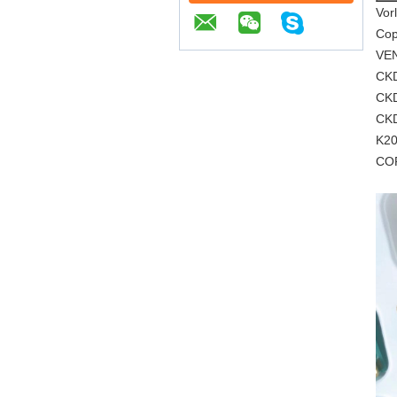
Vor
Cop
VEN
CK
CKD
CK
K20
COP