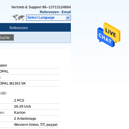
Vertrieb & Support
86--13713124804
Referenzen
-
Email
Select Language
Referenzen
Suche
apan
OPAL
c
OPAL M1303 5K
AGB:
2 PCS
26-29 Us$
en:
Karton
2 Arbeitstage
Western Union, T/T, paypal