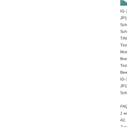
IG-
JP1
Sch
Sch
TIN
Tin
Mot
Bre
Tin
Bew
IG-
JP1
Sch
FAQ
1 w
A1,
2 w