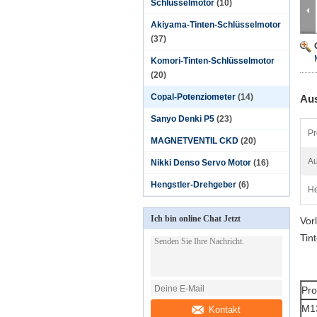
Schlüsselmotor
(10)
Akiyama-Tinten-Schlüsselmotor
(37)
Komori-Tinten-Schlüsselmotor
(20)
Copal-Potenziometer
(14)
Aus
Sanyo Denki P5
(23)
Pr
MAGNETVENTIL CKD
(20)
Au
Nikki Denso Servo Motor
(16)
Hengstler-Drehgeber
(6)
He
Ich bin online Chat Jetzt
Vor
Tin
Pr
M1
Kontakt