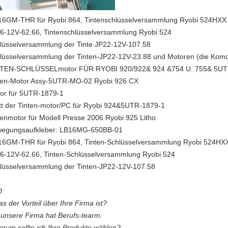
16GM-THR für Ryobi 864, Tintenschlüsselversammlung Ryobi 524HXX
6-12V-62.66, Tintenschlüsselversammlung Ryobi 524
lüsselversammlung der Tinte JP22-12V-107.58
lüsselversammlung der Tinten-JP22-12V-23.88 und Motoren (die Kom
TEN-SCHLÜSSELmotor FÜR RYOBI 920/922& 924 &754 U. 755& 5U
ten-Motor Assy-5UTR-MO-02 Ryobi 926 CX
or für 5UTR-1879-1
tt der Tinten-motor/PC für Ryobi 924&5UTR-1879-1
tenmotor für Modell Presse 2006 Ryobi 925 Litho
egungsaufkleber: LB16MG-650BB-01
16GM-THR für Ryobi 864, Tinten-Schlüsselversammlung Ryobi 524HX
6-12V-62.66, Tinten-Schlüsselversammlung Ryobi 524
lüsselversammlung der Tinten-JP22-12V-107.58
:
as der Vorteil über Ihre Firma ist?
 unsere Firma hat Berufs-tearm.
arum sollte ich Ihre Produkte wählen?