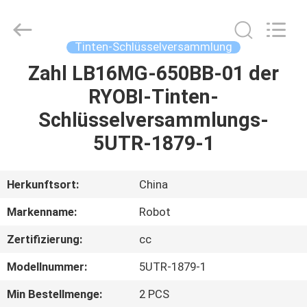
Dongguan
Robot
Automation
Co.ltd.
All
Tinten-Schlüsselversammlung
Rights
Reserved.
Zahl LB16MG-650BB-01 der
HAUS
RYOBI-Tinten-
PRODUKTE
Schlüsselversammlungs-
5UTR-1879-1
ÜBER
UNS
Herkunftsort:
China
Markenname:
Robot
FABRIK-
Zertifizierung:
cc
AUSFLUG
Modellnummer:
5UTR-1879-1
QUALITÄTSKONTROLLE
Min Bestellmenge:
2 PCS