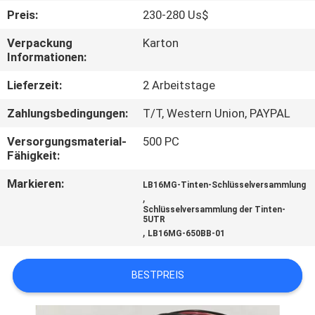
Preis:
230-280 Us$
TRETEN
Verpackung
Karton
SIE
Informationen:
MIT
Lieferzeit:
2 Arbeitstage
UNS
Zahlungsbedingungen:
T/T, Western Union, PAYPAL
IN
Versorgungsmaterial-
500 PC
VERBINDUNG
Fähigkeit:
Markieren:
LB16MG-Tinten-Schlüsselversammlung
FORDERN
,
Schlüsselversammlung der Tinten-
SIE
5UTR
,
LB16MG-650BB-01
EIN
ZITAT
BESTPREIS
SITEMAP