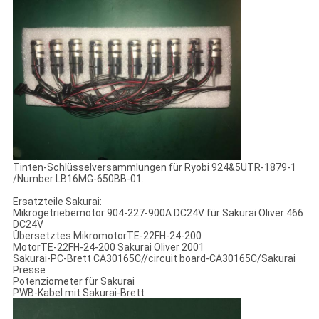
Tinten-Schlüsselversammlungen für Ryobi 924&5UTR-1879-1
/Number LB16MG-650BB-01.
Ersatzteile Sakurai:
Mikrogetriebemotor 904-227-900A DC24V für Sakurai Oliver 466
DC24V
Übersetztes MikromotorTE-22FH-24-200
MotorTE-22FH-24-200 Sakurai Oliver 2001
Sakurai-PC-Brett CA30165C//circuit board-CA30165C/Sakurai
Presse
Potenziometer für Sakurai
PWB-Kabel mit Sakurai-Brett