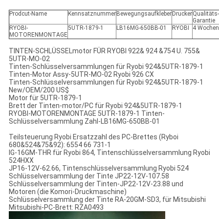
Prodcut-Name
Kennsatznummer
Bewegungsaufkleber
Drucker
Qualitäts-
Garantie
RYOBI-
5UTR-1879-1
LB16MG-650BB-01
RYOBI
4 Wochen
MOTORENMONTAGE
TINTEN-SCHLÜSSELmotor FÜR RYOBI 922& 924 &754 U. 755&
5UTR-MO-02
Tinten-Schlüsselversammlungen für Ryobi 924&5UTR-1879-1
Tinten-Motor Assy-5UTR-MO-02 Ryobi 926 CX
Tinten-Schlüsselversammlungen für Ryobi 924&5UTR-1879-1
New/OEM/200 US$
Motor für 5UTR-1879-1
Brett der Tinten-motor/PC für Ryobi 924&5UTR-1879-1
RYOBI-MOTORENMONTAGE 5UTR-1879-1 Tinten-
Schlüsselversammlung Zahl-LB16MG-650BB-01
Teilsteuerung Ryobi Ersatzzahl des PC-Brettes (Ryboi
680&524&75&92): 6554 66 731-1
IG-16GM-THR für Ryobi 864, Tintenschlüsselversammlung Ryobi
524HXX
JP16-12V-62.66, Tintenschlüsselversammlung Ryobi 524
Schlüsselversammlung der Tinte JP22-12V-107.58
Schlüsselversammlung der Tinten-JP22-12V-23.88 und
Motoren (die Komori-Druckmaschine)
Schlüsselversammlung der Tinte RA-20GM-SD3, für Mitsubishi
Mitsubishi-PC-Brett: RZA0493